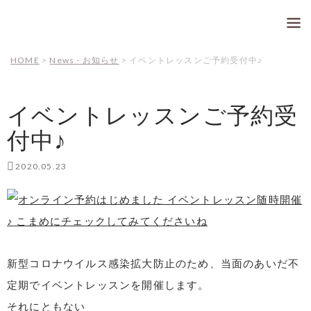
高松市のヨガ＆ピラティス教室 
コ
ン
HOME
>
News - お知らせ
>
イベントレッスンご予約受付中♪
メイン
テ
メニュ
ン
イベントレッスンご予約受
ー
ツ
付中♪
へ
ス
2020.05.23
キ
ッ
プ
新型コロナウイルス感染拡大防止のため、当面のあいだ不
定期でイベントレッスンを開催します。
それにともない